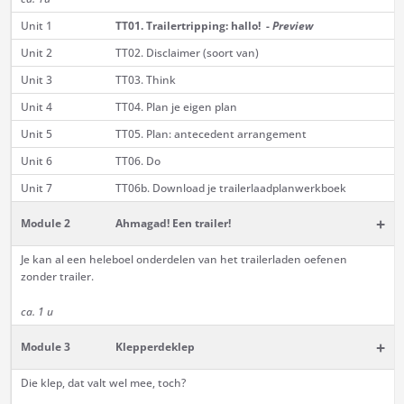
Unit 1
TT01. Trailertripping: hallo! -
Preview
Unit 2
TT02. Disclaimer (soort van)
Unit 3
TT03. Think
Unit 4
TT04. Plan je eigen plan
Unit 5
TT05. Plan: antecedent arrangement
Unit 6
TT06. Do
Unit 7
TT06b. Download je trailerlaadplanwerkboek
+
Module 2
Ahmagad! Een trailer!
Je kan al een heleboel onderdelen van het trailerladen oefenen
zonder trailer.
ca. 1 u
+
Module 3
Klepperdeklep
Die klep, dat valt wel mee, toch?