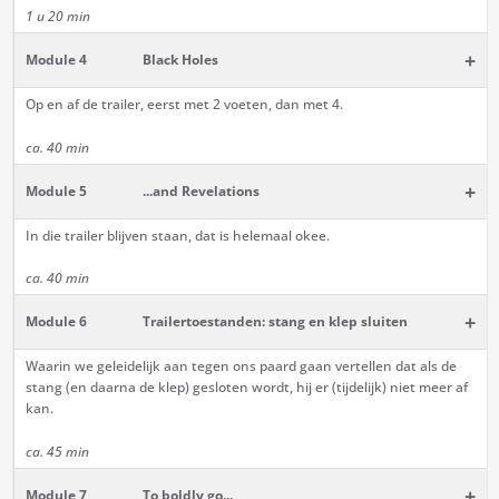
1 u 20 min
+
Module 4
Black Holes
Op en af de trailer, eerst met 2 voeten, dan met 4.
ca. 40 min
+
Module 5
...and Revelations
In die trailer blijven staan, dat is helemaal okee.
ca. 40 min
+
Module 6
Trailertoestanden: stang en klep sluiten
Waarin we geleidelijk aan tegen ons paard gaan vertellen dat als de
stang (en daarna de klep) gesloten wordt, hij er (tijdelijk) niet meer af
kan.
ca. 45 min
+
Module 7
To boldly go...