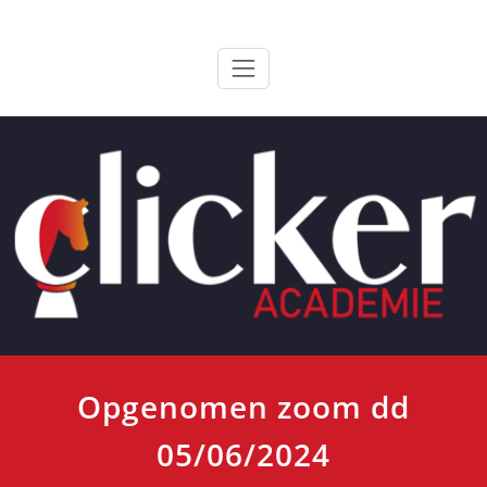
Ga
ClickerAcademie
De meest paardvriendelijke opleiding van de lage landen
naar
de
inhoud
Opgenomen zoom dd
05/06/2024