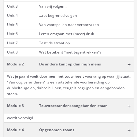
Unit 3
Van vrij volgen...
Unit 4
...tot begrensd volgen
Unit 5
Van voorspellen naar veroorzaken
Unit 6
Leren omgaan met (meer) druk
Unit 7
Test: de straat op
Unit 8
Wat betekent "niet tegentrekken"?
+
Module 2
De andere kant op dan mijn mens
Wat je paard voelt doorheen het touw heeft voorrang op waar jij staat.
"Van oog veranderen" is een uitstekende voorbereiding op
dubbelteugelen, dubbele lijnen, teugels begrijpen en aangebonden
staan.
+
Module 3
Touwtoestanden: aangebonden staan
wordt vervolgd
+
Module 4
Opgenomen zooms