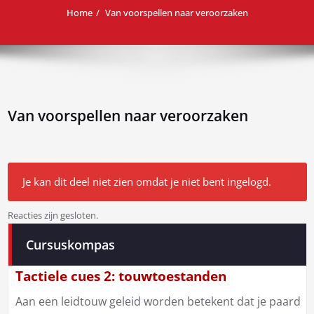
Home
Van voorspellen naar veroorzaken
Van voorspellen naar veroorzaken
Je kan dit deel niet zien omdat je niet bent ingelogd.
Reacties zijn gesloten.
Bericht
Cursuskompas
navigatie
Tactiele cues 2: touwtoestanden
Aan een leidtouw geleid worden betekent dat je paard