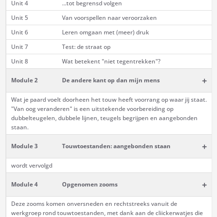
Unit 4
...tot begrensd volgen
Unit 5
Van voorspellen naar veroorzaken
Unit 6
Leren omgaan met (meer) druk
Unit 7
Test: de straat op
Unit 8
Wat betekent "niet tegentrekken"?
+
Module 2
De andere kant op dan mijn mens
Wat je paard voelt doorheen het touw heeft voorrang op waar jij staat.
"Van oog veranderen" is een uitstekende voorbereiding op
dubbelteugelen, dubbele lijnen, teugels begrijpen en aangebonden
staan.
+
Module 3
Touwtoestanden: aangebonden staan
wordt vervolgd
+
Module 4
Opgenomen zooms
Deze zooms komen onversneden en rechtstreeks vanuit de
werkgroep rond touwtoestanden, met dank aan de cliickerwatjes die