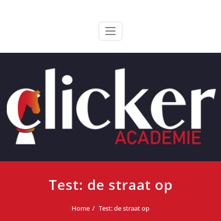
Ga
ClickerAcademie
De meest paardvriendelijke opleiding van de lage landen
naar
de
inhoud
Test: de straat op
Home
Test: de straat op