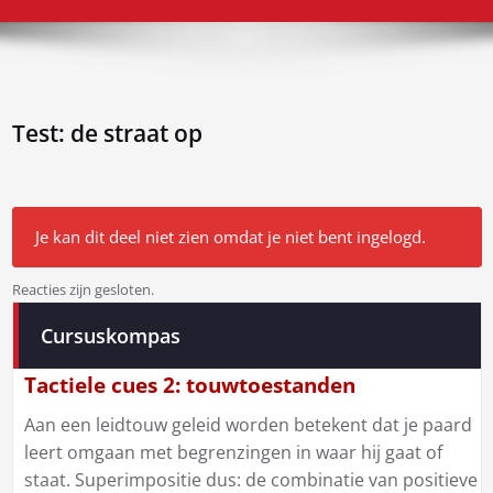
Test: de straat op
Je kan dit deel niet zien omdat je niet bent ingelogd.
Reacties zijn gesloten.
Bericht
Cursuskompas
navigatie
Tactiele cues 2: touwtoestanden
Aan een leidtouw geleid worden betekent dat je paard
leert omgaan met begrenzingen in waar hij gaat of
staat. Superimpositie dus: de combinatie van positieve