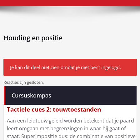
Houding en positie
Je kan dit deel niet zien omdat je niet bent ingelogd.
Reacties zijn gesloten.
Bericht
Cursuskompas
navigatie
Tactiele cues 2: touwtoestanden
Aan een leidtouw geleid worden betekent dat je paard
leert omgaan met begrenzingen in waar hij gaat of
staat. Superimpositie dus: de combinatie van positieve