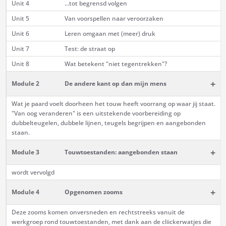
Unit 4
...tot begrensd volgen
Unit 5
Van voorspellen naar veroorzaken
Unit 6
Leren omgaan met (meer) druk
Unit 7
Test: de straat op
Unit 8
Wat betekent "niet tegentrekken"?
+
Module 2
De andere kant op dan mijn mens
Wat je paard voelt doorheen het touw heeft voorrang op waar jij staat.
"Van oog veranderen" is een uitstekende voorbereiding op
dubbelteugelen, dubbele lijnen, teugels begrijpen en aangebonden
staan.
+
Module 3
Touwtoestanden: aangebonden staan
wordt vervolgd
+
Module 4
Opgenomen zooms
Deze zooms komen onversneden en rechtstreeks vanuit de
werkgroep rond touwtoestanden, met dank aan de cliickerwatjes die