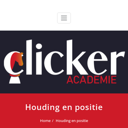
Ga
ClickerAcademie
De meest paardvriendelijke opleiding van de lage landen
naar
de
inhoud
Houding en positie
Home
Houding en positie