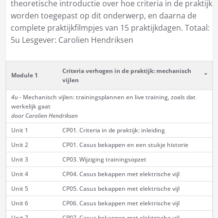
theoretische introductie over hoe criteria in de praktijk
worden toegepast op dit onderwerp, en daarna de
complete praktijkfilmpjes van 15 praktijkdagen. Totaal:
5u Lesgever: Carolien Hendriksen
Criteria verhogen in de praktijk: mechanisch
-
Module 1
vijlen
4u
- Mechanisch vijlen: trainingsplannen en live training, zoals dat
werkelijk gaat
door Carolien Hendriksen
Unit 1
CP01. Criteria in de praktijk: inleiding
Unit 2
CP01. Casus bekappen en een stukje historie
Unit 3
CP03. Wijziging trainingsopzet
Unit 4
CP04. Casus bekappen met elektrische vijl
Unit 5
CP05. Casus bekappen met elektrische vijl
Unit 6
CP06. Casus bekappen met elektrische vijl
Unit 7
CP07. Casus bekappen met elektrische vijl