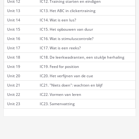
Unit 12
IC12. Training starten en eindigen
Unit 13
IC13. Het ABC in clickertraining
Unit 14
IC14. Wat is een lus?
Unit 15
IC15. Het opbouwen van duur
Unit 16
IC16. Wat is stimuluscontrole?
Unit 17
IC17. Wat is een reeks?
Unit 18
IC18. De leerkwadranten, een stuklje herhaling
Unit 19
IC19. Feed for position
Unit 20
IC20. Het verfijnen van de cue
Unit 21
IC21. "Niets doen": wachten en blijf
Unit 22
IC22. Vormen van leren
Unit 23
IC23. Samenvatting