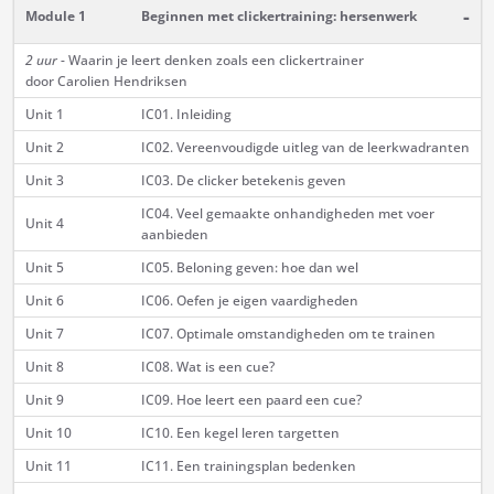
-
Module 1
Beginnen met clickertraining: hersenwerk
2 uur
- Waarin je leert denken zoals een clickertrainer
door Carolien Hendriksen
Unit 1
IC01. Inleiding
Unit 2
IC02. Vereenvoudigde uitleg van de leerkwadranten
Unit 3
IC03. De clicker betekenis geven
IC04. Veel gemaakte onhandigheden met voer
Unit 4
aanbieden
Unit 5
IC05. Beloning geven: hoe dan wel
Unit 6
IC06. Oefen je eigen vaardigheden
Unit 7
IC07. Optimale omstandigheden om te trainen
Unit 8
IC08. Wat is een cue?
Unit 9
IC09. Hoe leert een paard een cue?
Unit 10
IC10. Een kegel leren targetten
Unit 11
IC11. Een trainingsplan bedenken