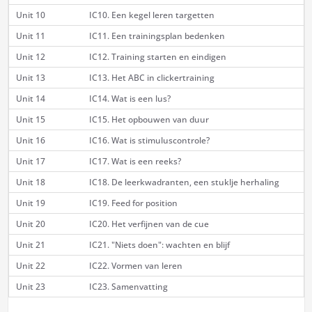
Unit 10
IC10. Een kegel leren targetten
Unit 11
IC11. Een trainingsplan bedenken
Unit 12
IC12. Training starten en eindigen
Unit 13
IC13. Het ABC in clickertraining
Unit 14
IC14. Wat is een lus?
Unit 15
IC15. Het opbouwen van duur
Unit 16
IC16. Wat is stimuluscontrole?
Unit 17
IC17. Wat is een reeks?
Unit 18
IC18. De leerkwadranten, een stuklje herhaling
Unit 19
IC19. Feed for position
Unit 20
IC20. Het verfijnen van de cue
Unit 21
IC21. "Niets doen": wachten en blijf
Unit 22
IC22. Vormen van leren
Unit 23
IC23. Samenvatting