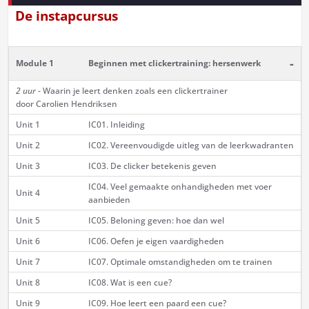
De instapcursus
-
Module 1
Beginnen met clickertraining: hersenwerk
2 uur
- Waarin je leert denken zoals een clickertrainer
door Carolien Hendriksen
Unit 1
IC01. Inleiding
Unit 2
IC02. Vereenvoudigde uitleg van de leerkwadranten
Unit 3
IC03. De clicker betekenis geven
IC04. Veel gemaakte onhandigheden met voer
Unit 4
aanbieden
Unit 5
IC05. Beloning geven: hoe dan wel
Unit 6
IC06. Oefen je eigen vaardigheden
Unit 7
IC07. Optimale omstandigheden om te trainen
Unit 8
IC08. Wat is een cue?
Unit 9
IC09. Hoe leert een paard een cue?