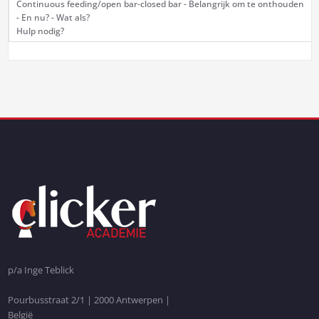
Continuous feeding/open bar-closed bar - Belangrijk om te onthouden
- En nu? - Wat als?
Hulp nodig?
p/a Inge Teblick
Pourbusstraat 2/1 | 2000 Antwerpen |
België