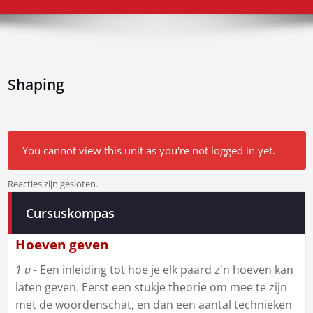
Shaping
You cannot view this unit as you're not logged in yet.
Reacties zijn gesloten.
Bericht
Cursuskompas
navigatie
Hoeven geven
1 u
- Een inleiding tot hoe je elk paard z'n hoeven kan
laten geven. Eerst een stukje theorie om mee te zijn
met de woordenschat, en dan een aantal technieken