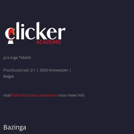
p/a Inge Teblick
Pourbusstraat 2/1 | 2000 Antwerpen |
België
mail
hallo@clickeracademie.be
voor meer info
Bazinga