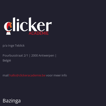
p/a Inge Teblick
Pourbusstraat 2/1 | 2000 Antwerpen |
België
mail
hallo@clickeracademie.be
voor meer info
Bazinga