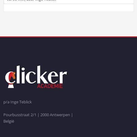
p/a Inge Teblick
Pourbusstraat 2/1 | 2000 Antwerpen |
België