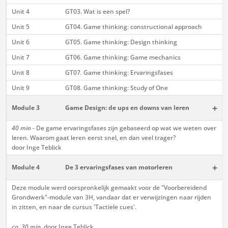
Unit 4
GT03. Wat is een spel?
Unit 5
GT04. Game thinking: constructional approach
Unit 6
GT05. Game thinking: Design thinking
Unit 7
GT06. Game thinking: Game mechanics
Unit 8
GT07. Game thinking: Ervaringsfases
Unit 9
GT08. Game thinking: Study of One
+
Module 3
Game Design: de ups en downs van leren
40 min
- De game ervaringsfases zijn gebaseerd op wat we weten over
leren. Waarom gaat leren eerst snel, en dan veel trager?
door Inge Teblick
+
Module 4
De 3 ervaringsfases van motorleren
Deze module werd oorspronkelijk gemaakt voor de "Voorbereidend
Grondwerk"-module van 3H, vandaar dat er verwijzingen naar rijden
in zitten, en naar de cursus 'Tactiele cues'.
ca. 30 min
, door Inge Teblick