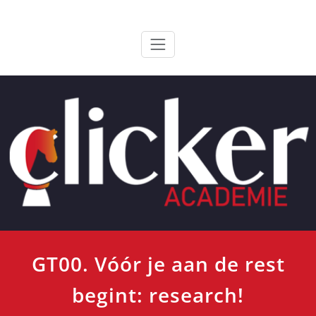
Ga
ClickerAcademie
De meest paardvriendelijke opleiding van de lage landen
naar
de
inhoud
GT00. Vóór je aan de rest
begint: research!