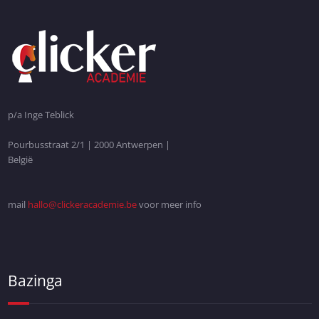
p/a Inge Teblick
Pourbusstraat 2/1 | 2000 Antwerpen |
België
mail
hallo@clickeracademie.be
voor meer info
Bazinga