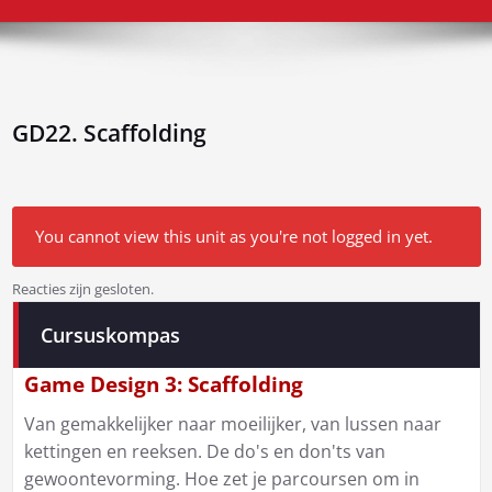
GD22. Scaffolding
You cannot view this unit as you're not logged in yet.
Reacties zijn gesloten.
Bericht
Cursuskompas
navigatie
Game Design 3: Scaffolding
Van gemakkelijker naar moeilijker, van lussen naar
kettingen en reeksen. De do's en don'ts van
gewoontevorming. Hoe zet je parcoursen om in