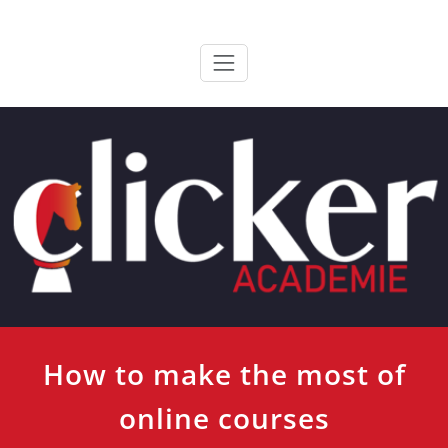
Ga
ClickerAcademie
De meest paardvriendelijke opleiding van de lage landen
naar
de
inhoud
How to make the most of
online courses