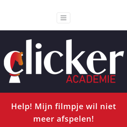
Ga
ClickerAcademie
De meest paardvriendelijke opleiding van de lage landen
naar
de
inhoud
Help! Mijn filmpje wil niet
meer afspelen!