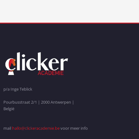
p/a Inge Teblick
Pourbusstraat 2/1 | 2000 Antwerpen |
België
mail
hallo@clickeracademie.be
voor meer info