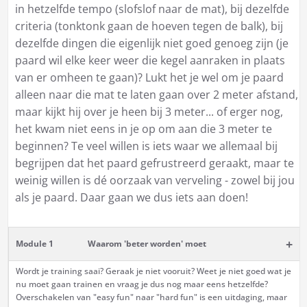
in hetzelfde tempo (slofslof naar de mat), bij dezelfde
criteria (tonktonk gaan de hoeven tegen de balk), bij
dezelfde dingen die eigenlijk niet goed genoeg zijn (je
paard wil elke keer weer die kegel aanraken in plaats
van er omheen te gaan)? Lukt het je wel om je paard
alleen naar die mat te laten gaan over 2 meter afstand,
maar kijkt hij over je heen bij 3 meter... of erger nog,
het kwam niet eens in je op om aan die 3 meter te
beginnen? Te veel willen is iets waar we allemaal bij
begrijpen dat het paard gefrustreerd geraakt, maar te
weinig willen is dé oorzaak van verveling - zowel bij jou
als je paard. Daar gaan we dus iets aan doen!
+
Module 1
Waarom 'beter worden' moet
Wordt je training saai? Geraak je niet vooruit? Weet je niet goed wat je
nu moet gaan trainen en vraag je dus nog maar eens hetzelfde?
Overschakelen van "easy fun" naar "hard fun" is een uitdaging, maar