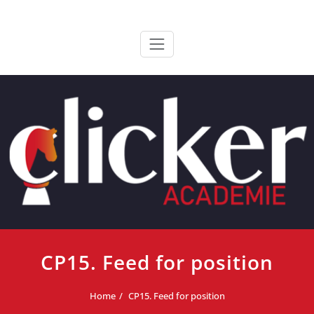
Ga
ClickerAcademie
De meest paardvriendelijke opleiding van de lage landen
naar
de
inhoud
CP15. Feed for position
Home
CP15. Feed for position