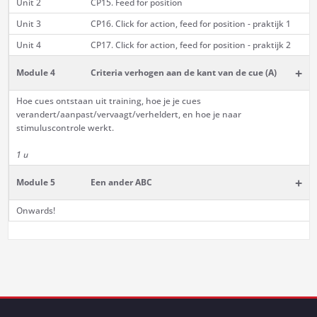
Unit 2
CP15. Feed for position
Unit 3
CP16. Click for action, feed for position - praktijk 1
Unit 4
CP17. Click for action, feed for position - praktijk 2
+
Module 4
Criteria verhogen aan de kant van de cue (A)
Hoe cues ontstaan uit training, hoe je je cues
verandert/aanpast/vervaagt/verheldert, en hoe je naar
stimuluscontrole werkt.
1 u
+
Module 5
Een ander ABC
Onwards!