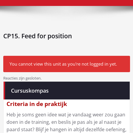
CP15. Feed for position
You cannot view this unit as you're not logged in yet.
Reacties zijn gesloten.
Bericht
Cursuskompas
navigatie
Criteria in de praktijk
Heb je soms geen idee wat je vandaag weer zou gaan
doen in de training, en beslis je pas als je al naast je
paard staat? Blijf je hangen in altijd dezelfde oefening,