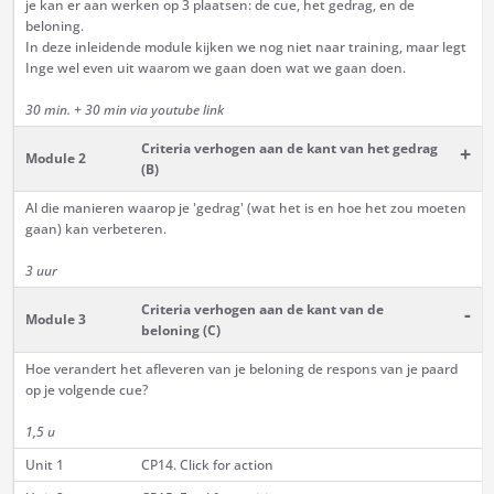
je kan er aan werken op 3 plaatsen: de cue, het gedrag, en de
beloning.
In deze inleidende module kijken we nog niet naar training, maar legt
Inge wel even uit waarom we gaan doen wat we gaan doen.
30 min. + 30 min via youtube link
Criteria verhogen aan de kant van het gedrag
+
Module 2
(B)
Al die manieren waarop je 'gedrag' (wat het is en hoe het zou moeten
gaan) kan verbeteren.
3 uur
Criteria verhogen aan de kant van de
-
Module 3
beloning (C)
Hoe verandert het afleveren van je beloning de respons van je paard
op je volgende cue?
1,5 u
Unit 1
CP14. Click for action