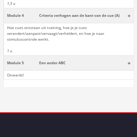
1,5 u
+
Module 4
Criteria verhogen aan de kant van de cue (A)
Hoe cues ontstaan uit training, hoe je je cues
verandert/aanpast/vervaagt/verheldert, en hoe je naar
stimuluscontrole werkt.
1 u
+
Module 5
Een ander ABC
Onwards!