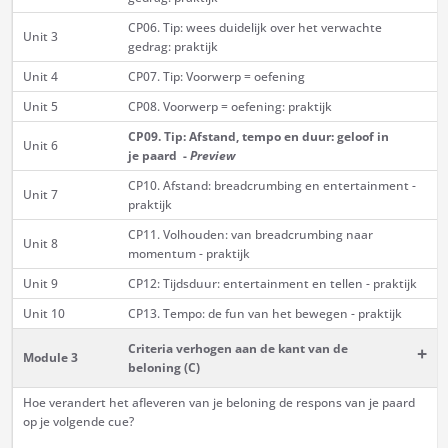
CP06. Tip: wees duidelijk over het verwachte
Unit 3
gedrag: praktijk
Unit 4
CP07. Tip: Voorwerp = oefening
Unit 5
CP08. Voorwerp = oefening: praktijk
CP09. Tip: Afstand, tempo en duur: geloof in
Unit 6
je paard -
Preview
CP10. Afstand: breadcrumbing en entertainment -
Unit 7
praktijk
CP11. Volhouden: van breadcrumbing naar
Unit 8
momentum - praktijk
Unit 9
CP12: Tijdsduur: entertainment en tellen - praktijk
Unit 10
CP13. Tempo: de fun van het bewegen - praktijk
Criteria verhogen aan de kant van de
+
Module 3
beloning (C)
Hoe verandert het afleveren van je beloning de respons van je paard
op je volgende cue?