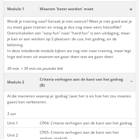
+
Module 1
Waarom 'beter worden' moet
Wordt je training saai? Geraak je niet vooruit? Weet je niet goed wat je
nu moet gaan trainen en vraag je dus nog maar eens hetzelfde?
Overschakelen van "easy fun" naar "hard fun" is een uitdaging, maar
je kan er aan werken op 3 plaatsen: de cue, het gedrag, en de
beloning.
In deze inleidende module kijken we nog niet naar training, maar legt
Inge wel even uit waarom we gaan doen wat we gaan doen.
30 min. + 30 min via youtube link
Criteria verhogen aan de kant van het gedrag
-
Module 2
(B)
Al die manieren waarop je 'gedrag' (wat het is en hoe het zou moeten
gaan) kan verbeteren.
3 uur
Unit 1
CP04. Criteria verhogen aan de kant van het gedrag
CP05. Criteria verhogen aan de kant van het
Unit 2
gedrag: praktijk