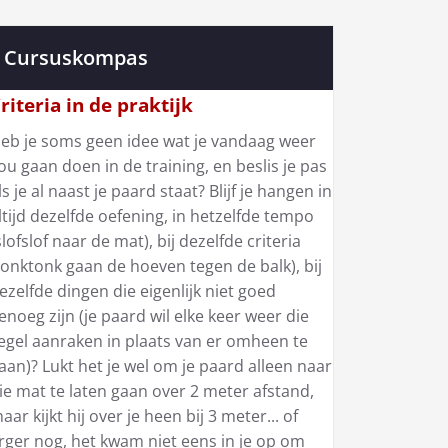
Cursuskompas
riteria in de praktijk
eb je soms geen idee wat je vandaag weer
ou gaan doen in de training, en beslis je pas
ls je al naast je paard staat? Blijf je hangen in
ltijd dezelfde oefening, in hetzelfde tempo
slofslof naar de mat), bij dezelfde criteria
tonktonk gaan de hoeven tegen de balk), bij
ezelfde dingen die eigenlijk niet goed
enoeg zijn (je paard wil elke keer weer die
egel aanraken in plaats van er omheen te
aan)? Lukt het je wel om je paard alleen naar
ie mat te laten gaan over 2 meter afstand,
aar kijkt hij over je heen bij 3 meter... of
rger nog, het kwam niet eens in je op om