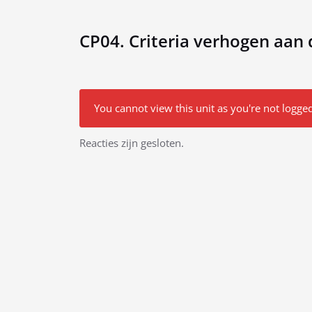
CP04. Criteria verhogen aan 
You cannot view this unit as you're not logged
Bericht
Reacties zijn gesloten.
navigatie