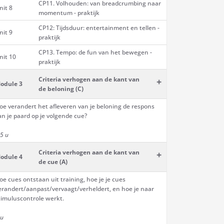
CP11. Volhouden: van breadcrumbing naar
nit 8
momentum - praktijk
CP12: Tijdsduur: entertainment en tellen -
nit 9
praktijk
CP13. Tempo: de fun van het bewegen -
nit 10
praktijk
Criteria verhogen aan de kant van
+
odule 3
de beloning (C)
oe verandert het afleveren van je beloning de respons
an je paard op je volgende cue?
,5 u
Criteria verhogen aan de kant van
+
odule 4
de cue (A)
oe cues ontstaan uit training, hoe je je cues
erandert/aanpast/vervaagt/verheldert, en hoe je naar
timuluscontrole werkt.
 u