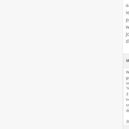
a
i
p
w
j
d
M
W
g
m
"
3
I
t
d
3