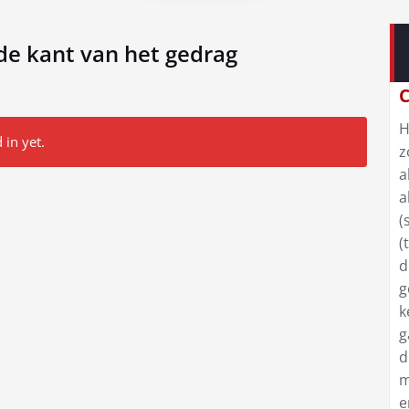
de kant van het gedrag
C
H
 in yet.
z
a
a
(
(
d
g
k
g
d
m
e