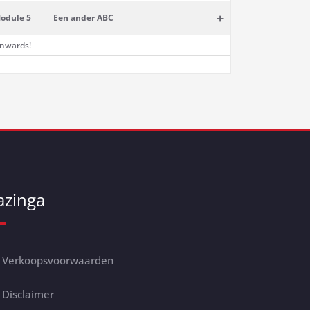
+
odule 5
Een ander ABC
nwards!
azinga
Verkoopsvoorwaarden
Disclaimer