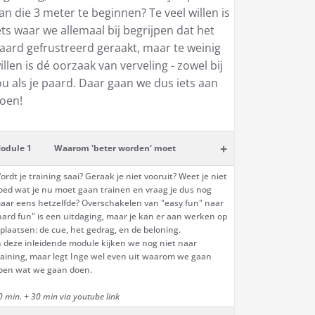
an die 3 meter te beginnen? Te veel willen is
ets waar we allemaal bij begrijpen dat het
aard gefrustreerd geraakt, maar te weinig
illen is dé oorzaak van verveling - zowel bij
ou als je paard. Daar gaan we dus iets aan
oen!
+
odule 1
Waarom 'beter worden' moet
ordt je training saai? Geraak je niet vooruit? Weet je niet
oed wat je nu moet gaan trainen en vraag je dus nog
aar eens hetzelfde? Overschakelen van "easy fun" naar
hard fun" is een uitdaging, maar je kan er aan werken op
 plaatsen: de cue, het gedrag, en de beloning.
n deze inleidende module kijken we nog niet naar
raining, maar legt Inge wel even uit waarom we gaan
oen wat we gaan doen.
0 min. + 30 min via youtube link