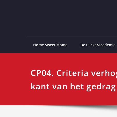
Ga
naar
de
ClickerAcademie
De meest paardvriendelijke opleiding van de lag
inhoud
Home Sweet Home
De ClickerAcademie
CP04. Criteria verh
kant van het gedrag