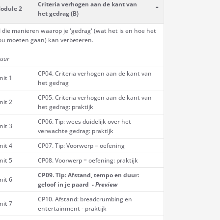
Criteria verhogen aan de kant van
-
odule 2
het gedrag (B)
l die manieren waarop je 'gedrag' (wat het is en hoe het
ou moeten gaan) kan verbeteren.
 uur
CP04. Criteria verhogen aan de kant van
nit 1
het gedrag
CP05. Criteria verhogen aan de kant van
nit 2
het gedrag: praktijk
CP06. Tip: wees duidelijk over het
nit 3
verwachte gedrag: praktijk
nit 4
CP07. Tip: Voorwerp = oefening
nit 5
CP08. Voorwerp = oefening: praktijk
CP09. Tip: Afstand, tempo en duur:
nit 6
geloof in je paard -
Preview
CP10. Afstand: breadcrumbing en
nit 7
entertainment - praktijk