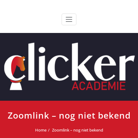
Ga
ClickerAcademie
De meest paardvriendelijke opleiding van de lage landen
naar
de
inhoud
Zoomlink – nog niet bekend
Home
Zoomlink – nog niet bekend