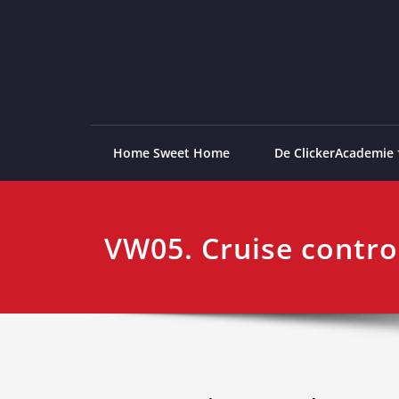
Ga
naar
de
ClickerAcademie
De meest paardvriendelijke opleiding van de lag
inhoud
Home Sweet Home
De ClickerAcademie
VW05. Cruise contro