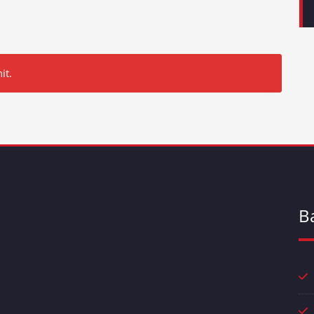
it.
B