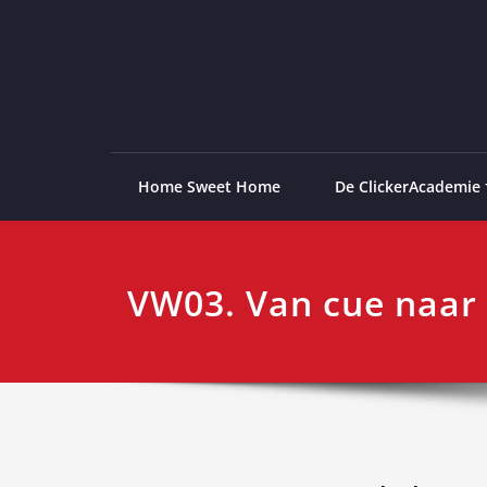
Ga
naar
de
ClickerAcademie
De meest paardvriendelijke opleiding van de lag
inhoud
Home Sweet Home
De ClickerAcademie
VW03. Van cue naar