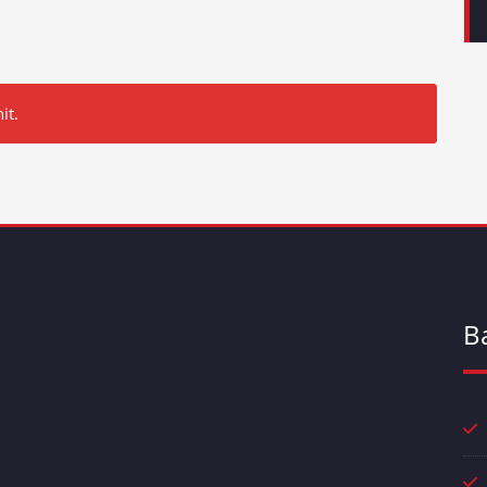
it.
B