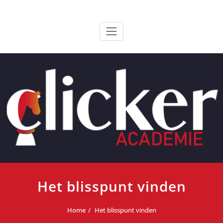
Ga
ClickerAcademie
De meest paardvriendelijke opleiding van de lage landen
naar
de
inhoud
Het blisspunt vinden
Home
Het blisspunt vinden