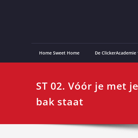
Ga
naar
de
ClickerAcademie
De meest paardvriendelijke opleiding van de lag
inhoud
Home Sweet Home
De ClickerAcademie
ST 02. Vóór je met j
bak staat