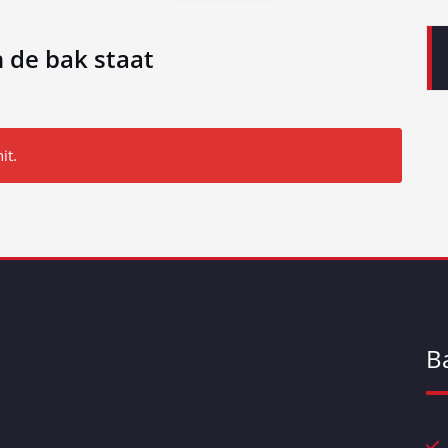
n de bak staat
it.
B