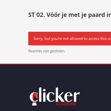
ST 02. Vóór je met je paard i
Sorry, but you're not allowed to access this un
Bericht
Reacties zijn gesloten.
navigatie