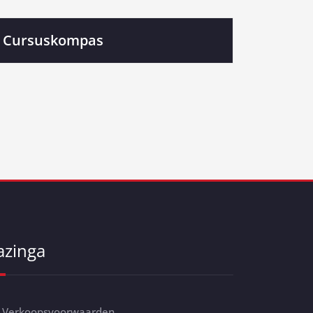
Cursuskompas
azinga
Verkoopsvoorwaarden