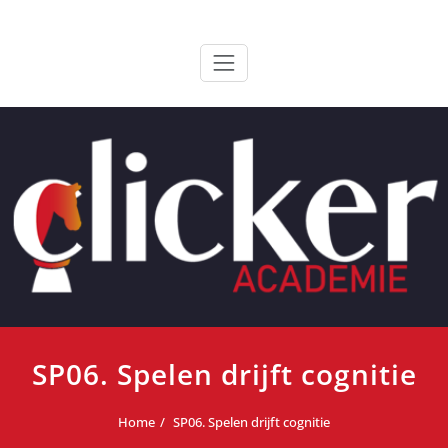
Ga
ClickerAcademie
De meest paardvriendelijke opleiding van de lage landen
naar
de
inhoud
SP06. Spelen drijft cognitie
Home
SP06. Spelen drijft cognitie