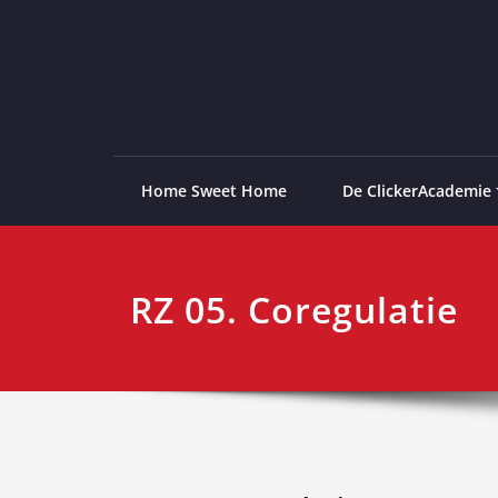
Ga
naar
de
ClickerAcademie
De meest paardvriendelijke opleiding van de lag
inhoud
Home Sweet Home
De ClickerAcademie
RZ 05. Coregulatie