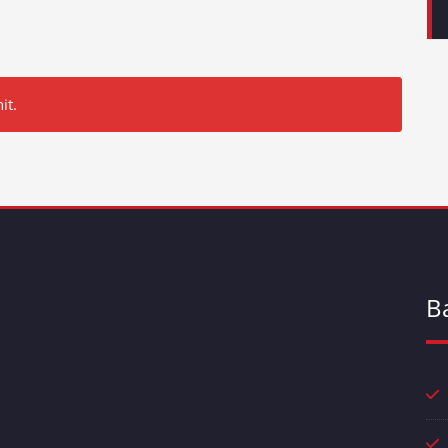
it.
B