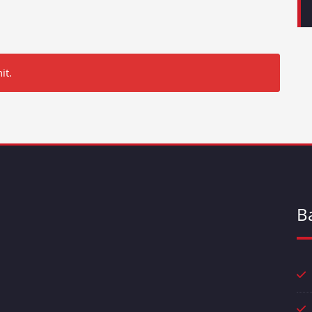
it.
B