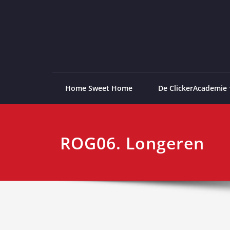
Ga
naar
de
ClickerAcademie
De meest paardvriendelijke opleiding van de lag
inhoud
Home Sweet Home
De ClickerAcademie
ROG06. Longeren