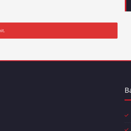
it.
B