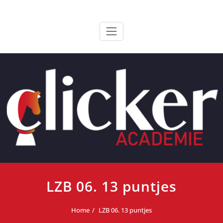
Ga
ClickerAcademie
De meest paardvriendelijke opleiding van de lage landen
naar
de
inhoud
LZB 06. 13 puntjes
Home
LZB 06. 13 puntjes