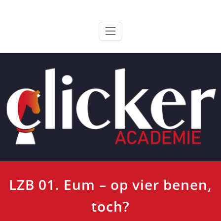
Ga
ClickerAcademie
De meest paardvriendelijke opleiding van de lage landen
naar
de
inhoud
LZB 01. Eum – op vier benen,
toch?