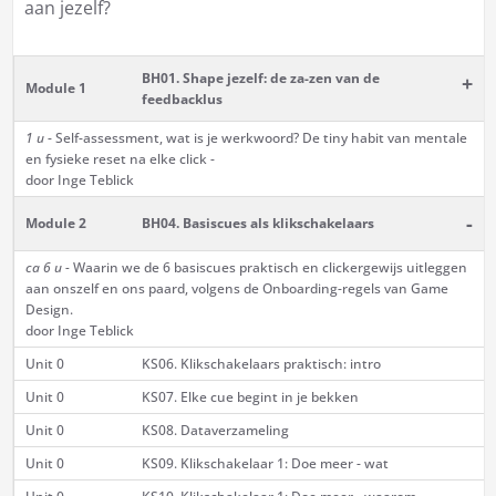
aan jezelf?
BH01. Shape jezelf: de za-zen van de
+
Module 1
feedbacklus
1 u
- Self-assessment, wat is je werkwoord? De tiny habit van mentale
en fysieke reset na elke click -
door Inge Teblick
-
Module 2
BH04. Basiscues als klikschakelaars
ca 6 u -
Waarin we de 6 basiscues praktisch en clickergewijs uitleggen
aan onszelf en ons paard, volgens de Onboarding-regels van Game
Design.
door Inge Teblick
Unit 0
KS06. Klikschakelaars praktisch: intro
Unit 0
KS07. Elke cue begint in je bekken
Unit 0
KS08. Dataverzameling
Unit 0
KS09. Klikschakelaar 1: Doe meer - wat