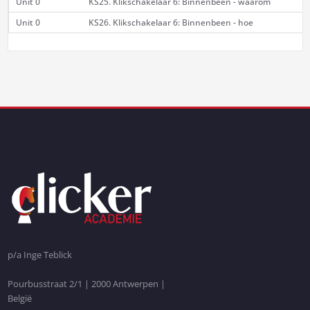
Unit 0
KS25. Klikschakelaar 6: Binnenbeen - waarom
Unit 0
KS26. Klikschakelaar 6: Binnenbeen - hoe
p/a Inge Teblick
Pourbusstraat 2/1 | 2000 Antwerpen |
België