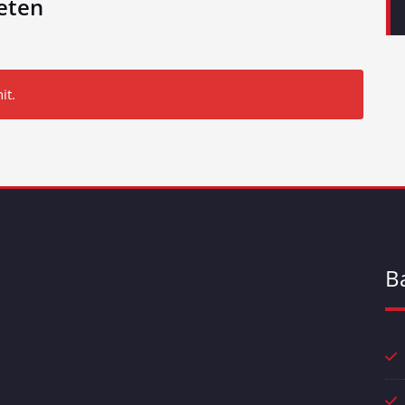
eten
it.
B