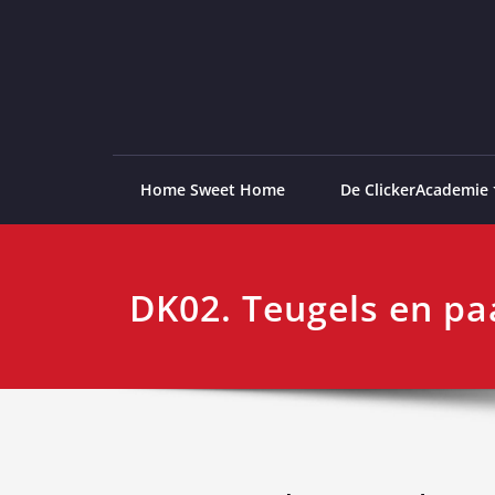
Ga
naar
de
ClickerAcademie
De meest paardvriendelijke opleiding van de lag
inhoud
Home Sweet Home
De ClickerAcademie
DK02. Teugels en p