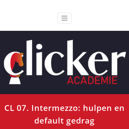
Ga
ClickerAcademie
De meest paardvriendelijke opleiding van de lage landen
naar
de
inhoud
CL 07. Intermezzo: hulpen en
default gedrag