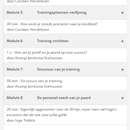
door Carolien Hendriksen
+
Module 5
Trainingsplannen: verfijning
30 min -
Hoe werk je steeds preciezer naar je einddoel?
door Carolien Hendriksen
+
Module 6
Training inrichten
1 u -
Hoe zet je jezelf en je paard op voor succes?
door Ananja Jorritsma-Stehouwer
+
Module 7
Structuur van je training
50 min -
Structuur van je training
door Ananja Jorritsma-Stehouwer
+
Module 8
De personal coach van je paard
20 min -
Eigenlijk opgenomen voor de 3H-lijn, maar toen viel Inge's
eurocent dat dit ook voor jullie geldt.
door Inge Teblick