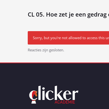
CL 05. Hoe zet je een gedrag 
Sorry, but you're not allowed to access this un
Bericht
Reacties zijn gesloten.
navigatie