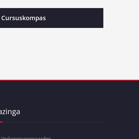
Cursuskompas
azinga
Verkoopsvoorwaarden