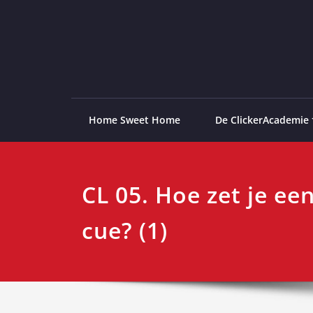
Ga
naar
de
ClickerAcademie
De meest paardvriendelijke opleiding van de lag
inhoud
Home Sweet Home
De ClickerAcademie
CL 05. Hoe zet je ee
cue? (1)