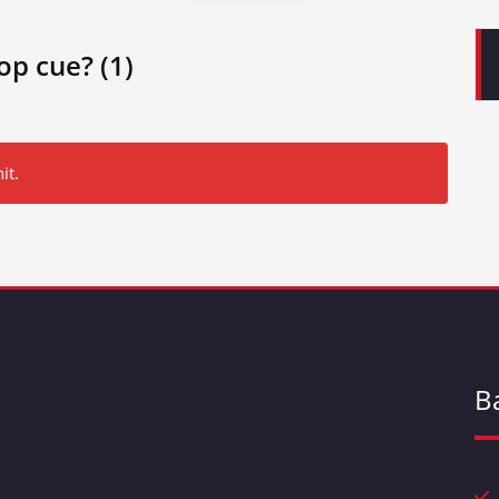
op cue? (1)
it.
B