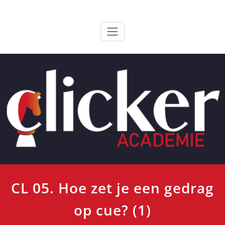
Ga
ClickerAcademie
De meest paardvriendelijke opleiding van de lage landen
naar
de
inhoud
CL 05. Hoe zet je een gedrag
op cue? (1)