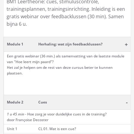
BM1 Leertheorie: cues, stimuluscontrole,
trainingsplannen, trainingsinrichting. Inleiding is een
gratis webinar over feedbacklussen (30 min). Samen
bijna 6 u.
+
Module 1
Herhaling: wat zijn feedbacklussen?
Een gratis webinar (36 min.) als samenvatting van de laatste module
van "Hoe leert mijn paard"?
Het zal je helpen om de rest van deze cursus beter te kunnen
plaatsen.
-
Module 2
Cues
1 u 45 min -
Hoe zorg je voor duidelijke cues in de training?
door Françoise Decoster
Unit 1
CL 01. Wat is een cue?