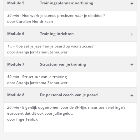
+
Module 5
Trainingsplannen: verfijning
30 min -
Hoe werk je steeds preciezer naar je einddoel?
door Carolien Hendriksen
+
Module 6
Training inrichten
1 u -
Hoe zet je jezelf en je paard op voor succes?
door Ananja Jorritsma-Stehouwer
+
Module 7
Structuur van je training
50 min -
Structuur van je training
door Ananja Jorritsma-Stehouwer
+
Module 8
De personal coach van je paard
20 min -
Eigenlijk opgenomen voor de 3H-lijn, maar toen viel Inge's
eurocent dat dit ook voor jullie geldt.
door Inge Teblick