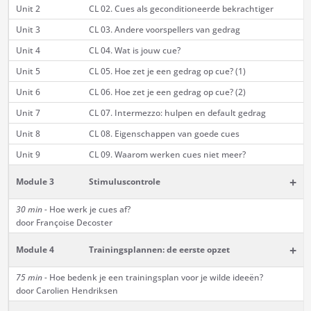
Unit 2
CL 02. Cues als geconditioneerde bekrachtiger
Unit 3
CL 03. Andere voorspellers van gedrag
Unit 4
CL 04. Wat is jouw cue?
Unit 5
CL 05. Hoe zet je een gedrag op cue? (1)
Unit 6
CL 06. Hoe zet je een gedrag op cue? (2)
Unit 7
CL 07. Intermezzo: hulpen en default gedrag
Unit 8
CL 08. Eigenschappen van goede cues
Unit 9
CL 09. Waarom werken cues niet meer?
+
Module 3
Stimuluscontrole
30 min -
Hoe werk je cues af?
door Françoise Decoster
+
Module 4
Trainingsplannen: de eerste opzet
75 min -
Hoe bedenk je een trainingsplan voor je wilde ideeën?
door Carolien Hendriksen