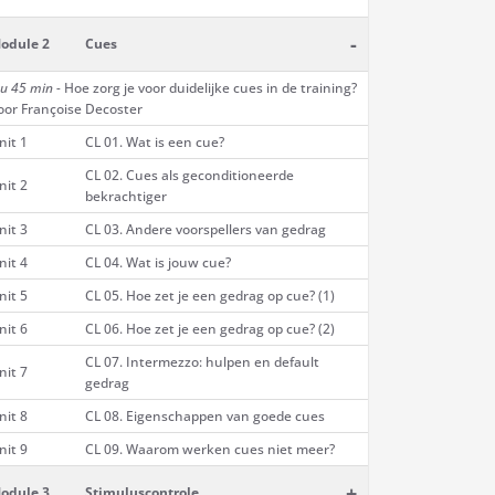
-
odule 2
Cues
 u 45 min -
Hoe zorg je voor duidelijke cues in de training?
oor Françoise Decoster
nit 1
CL 01. Wat is een cue?
CL 02. Cues als geconditioneerde
nit 2
bekrachtiger
nit 3
CL 03. Andere voorspellers van gedrag
nit 4
CL 04. Wat is jouw cue?
nit 5
CL 05. Hoe zet je een gedrag op cue? (1)
nit 6
CL 06. Hoe zet je een gedrag op cue? (2)
CL 07. Intermezzo: hulpen en default
nit 7
gedrag
nit 8
CL 08. Eigenschappen van goede cues
nit 9
CL 09. Waarom werken cues niet meer?
+
odule 3
Stimuluscontrole