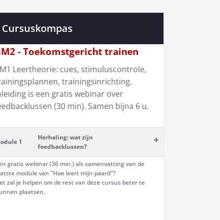
Cursuskompas
M2 - Toekomstgericht trainen
M1 Leertheorie: cues, stimuluscontrole,
rainingsplannen, trainingsinrichting.
nleiding is een gratis webinar over
eedbacklussen (30 min). Samen bijna 6 u.
Herhaling: wat zijn
+
odule 1
feedbacklussen?
en gratis webinar (36 min.) als samenvatting van de
aatste module van "Hoe leert mijn paard"?
et zal je helpen om de rest van deze cursus beter te
unnen plaatsen.