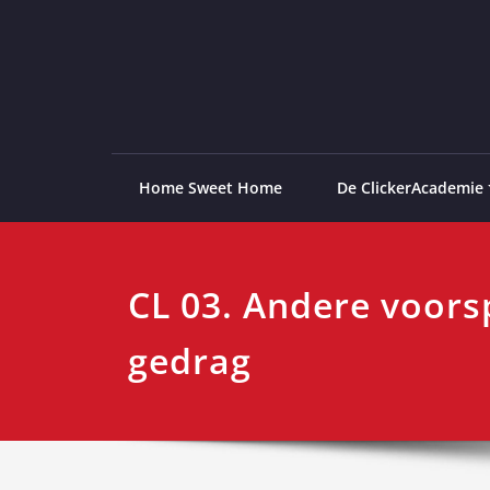
Ga
naar
de
ClickerAcademie
De meest paardvriendelijke opleiding van de lag
inhoud
Home Sweet Home
De ClickerAcademie
CL 03. Andere voors
gedrag