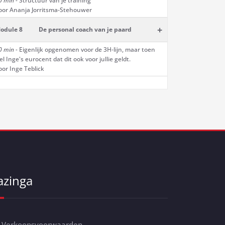
0 min -
Structuur van je training
oor Ananja Jorritsma-Stehouwer
+
odule 8
De personal coach van je paard
0 min -
Eigenlijk opgenomen voor de 3H-lijn, maar toen
iel Inge's eurocent dat dit ook voor jullie geldt.
oor Inge Teblick
azinga
Verkoopsvoorwaarden