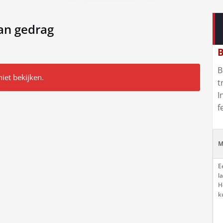
van gedrag
B
B
niet bekijken.
t
I
f
M
E
l
H
k