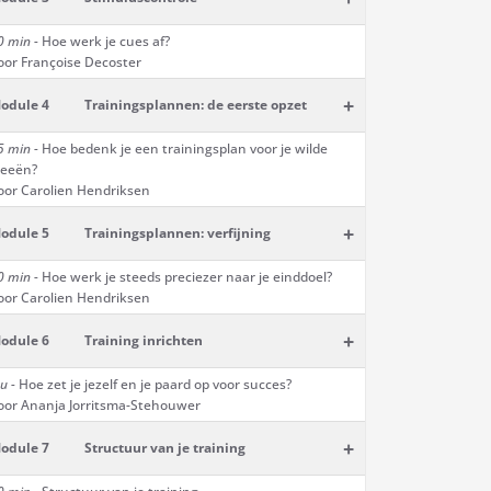
0 min -
Hoe werk je cues af?
oor Françoise Decoster
+
odule 4
Trainingsplannen: de eerste opzet
5 min -
Hoe bedenk je een trainingsplan voor je wilde
deeën?
oor Carolien Hendriksen
+
odule 5
Trainingsplannen: verfijning
0 min -
Hoe werk je steeds preciezer naar je einddoel?
oor Carolien Hendriksen
+
odule 6
Training inrichten
u -
Hoe zet je jezelf en je paard op voor succes?
oor Ananja Jorritsma-Stehouwer
+
odule 7
Structuur van je training