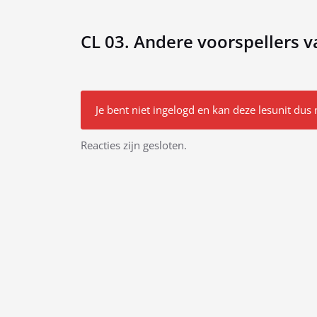
CL 03. Andere voorspellers 
Je bent niet ingelogd en kan deze lesunit dus 
Bericht
Reacties zijn gesloten.
navigatie