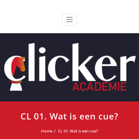
Ga
ClickerAcademie
De meest paardvriendelijke opleiding van de lage landen
naar
de
inhoud
CL 01. Wat is een cue?
Home
CL 01. Wat is een cue?