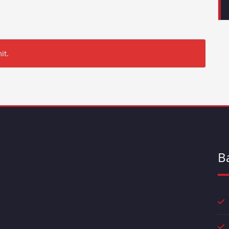
it.
B