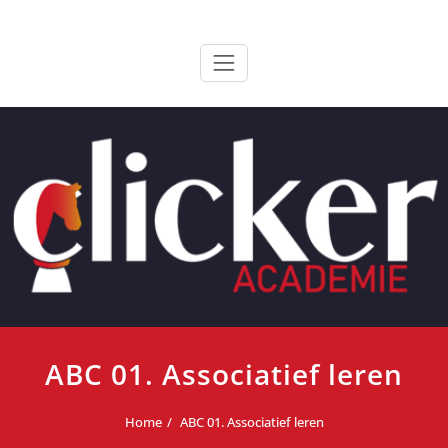
Ga
ClickerAcademie
De meest paardvriendelijke opleiding van de lage landen
naar
de
inhoud
ABC 01. Associatief leren
Home
ABC 01. Associatief leren