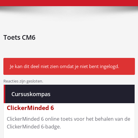
Toets CM6
Je kan dit deel niet zien omdat je niet bent ingelogd.
Reacties zijn gesloten.
Bericht
Cursuskompas
navigatie
ClickerMinded 6
ClickerMinded 6 online toets voor het behalen van de
ClickerMinded 6-badge.