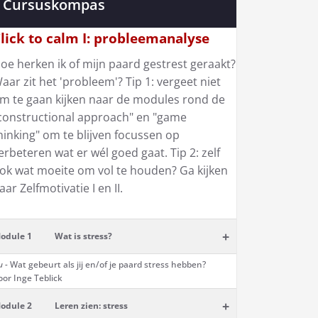
Cursuskompas
lick to calm I: probleemanalyse
oe herken ik of mijn paard gestrest geraakt?
aar zit het 'probleem'? Tip 1: vergeet niet
m te gaan kijken naar de modules rond de
constructional approach" en "game
hinking" om te blijven focussen op
erbeteren wat er wél goed gaat. Tip 2: zelf
ok wat moeite om vol te houden? Ga kijken
aar Zelfmotivatie I en II.
+
odule 1
Wat is stress?
u -
Wat gebeurt als jij en/of je paard stress hebben?
oor Inge Teblick
+
odule 2
Leren zien: stress