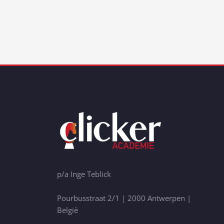
p/a Inge Teblick
Pourbusstraat 2/1 | 2000 Antwerpen |
België