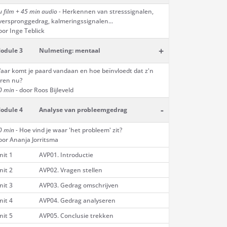
u film + 45 min audio -
Herkennen van stresssignalen,
verspronggedrag, kalmeringssignalen...
oor Inge Teblick
+
odule 3
Nulmeting: mentaal
aar komt je paard vandaan en hoe beïnvloedt dat z'n
eren nu?
0 min
- door Roos Bijleveld
-
odule 4
Analyse van probleemgedrag
0 min -
Hoe vind je waar 'het probleem' zit?
oor Ananja Jorritsma
nit 1
AVP01. Introductie
nit 2
AVP02. Vragen stellen
nit 3
AVP03. Gedrag omschrijven
nit 4
AVP04. Gedrag analyseren
nit 5
AVP05. Conclusie trekken