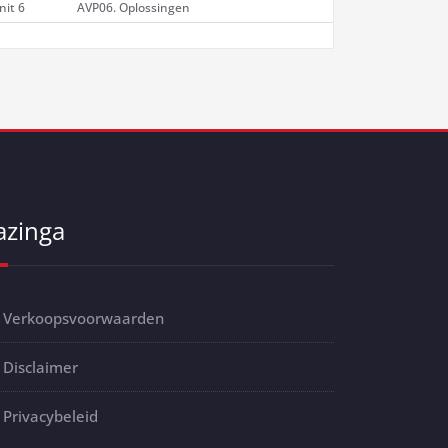
nit 6
AVP06. Oplossingen
azinga
Verkoopsvoorwaarden
Disclaimer
Privacybeleid