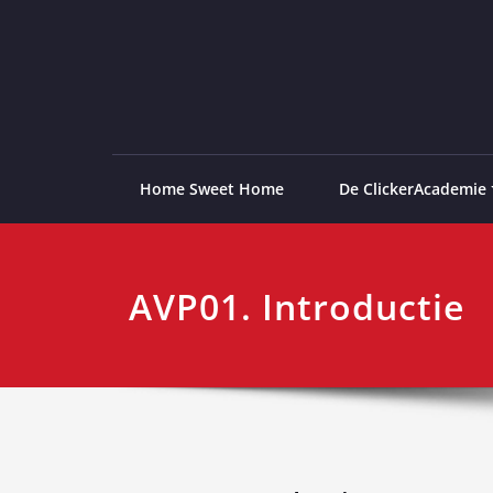
Ga
naar
de
ClickerAcademie
De meest paardvriendelijke opleiding van de lag
inhoud
Home Sweet Home
De ClickerAcademie
AVP01. Introductie