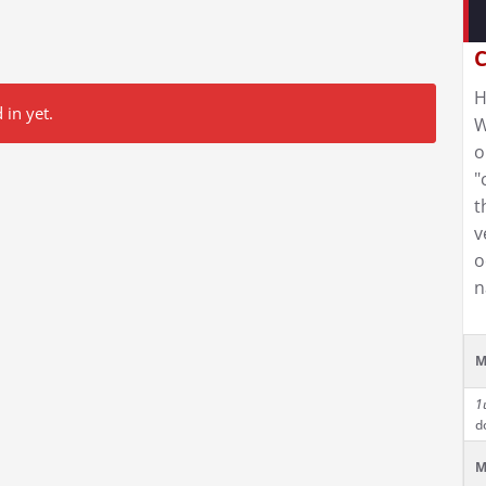
C
H
 in yet.
W
o
"
t
v
o
n
M
1
d
M