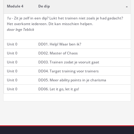
-
Module 4
De dip
1u
- Zit je zelf in een dip? Lukt het trainen niet zoals je had gedacht?
Het overkomt iedereen. Dit kan misschien helpen.
door Inge Teblick
Unit 0
DD01. Help! Waar ben ik?
Unit 0
DD02. Master of Chaos
Unit 0
DD03. Trainen zodat je vooruit gaat
Unit 0
DD04. Target training voor trainers
Unit 0
DD05. Meer ability points in je charisma
Unit 0
DD06. Let it go, let it go!