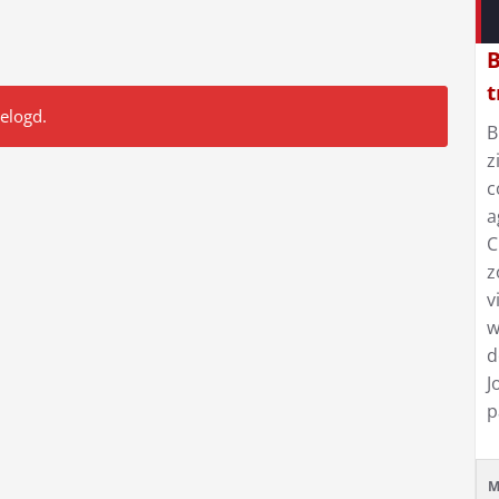
B
t
gelogd.
B
z
c
a
C
z
v
w
d
J
p
M