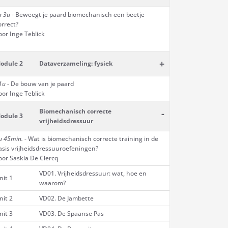
a 3u -
Beweegt je paard biomechanisch een beetje
orrect?
oor Inge Teblick
+
odule 2
Dataverzameling: fysiek
1u
- De bouw van je paard
oor Inge Teblick
Biomechanisch correcte
-
odule 3
vrijheidsdressuur
u 45min.
- Wat is biomechanisch correcte training in de
asis vrijheidsdressuuroefeningen?
oor Saskia De Clercq
VD01. Vrijheidsdressuur: wat, hoe en
nit 1
waarom?
nit 2
VD02. De Jambette
nit 3
VD03. De Spaanse Pas