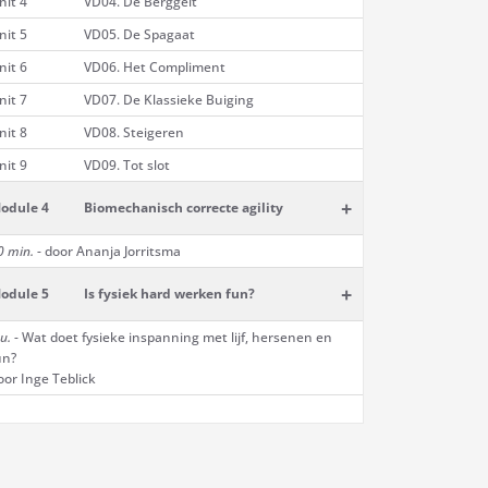
nit 4
VD04. De Berggeit
nit 5
VD05. De Spagaat
nit 6
VD06. Het Compliment
nit 7
VD07. De Klassieke Buiging
nit 8
VD08. Steigeren
nit 9
VD09. Tot slot
+
odule 4
Biomechanisch correcte agility
0 min.
- door Ananja Jorritsma
+
odule 5
Is fysiek hard werken fun?
u.
- Wat doet fysieke inspanning met lijf, hersenen en
un?
oor Inge Teblick