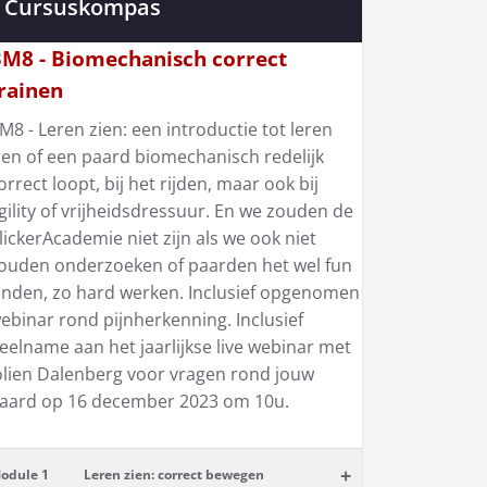
Cursuskompas
M8 - Biomechanisch correct
rainen
M8 - Leren zien: een introductie tot leren
ien of een paard biomechanisch redelijk
orrect loopt, bij het rijden, maar ook bij
gility of vrijheidsdressuur. En we zouden de
lickerAcademie niet zijn als we ook niet
ouden onderzoeken of paarden het wel fun
inden, zo hard werken. Inclusief opgenomen
ebinar rond pijnherkenning. Inclusief
eelname aan het jaarlijkse live webinar met
olien Dalenberg voor vragen rond jouw
aard op 16 december 2023 om 10u.
+
odule 1
Leren zien: correct bewegen