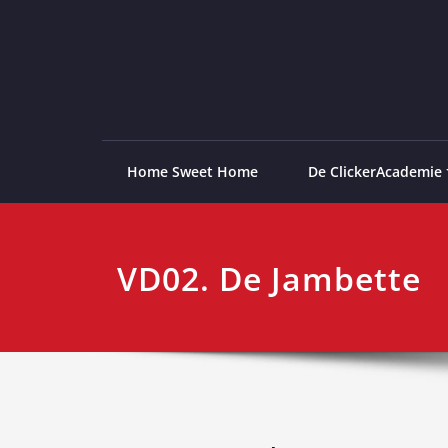
Ga
naar
de
ClickerAcademie
De meest paardvriendelijke opleiding van de lag
inhoud
Home Sweet Home
De ClickerAcademie
VD02. De Jambette