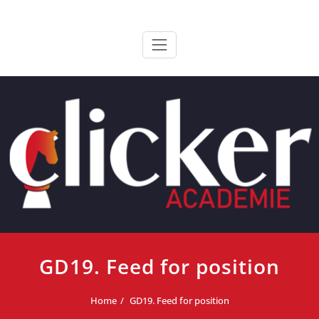
Ga
ClickerAcademie
De meest paardvriendelijke opleiding van de lage landen
naar
de
inhoud
GD19. Feed for position
Home
GD19. Feed for position