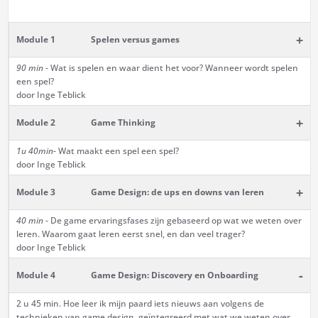
+
Module 1
Spelen versus games
90 min
- Wat is spelen en waar dient het voor? Wanneer wordt spelen
een spel?
door Inge Teblick
+
Module 2
Game Thinking
1u 40min-
Wat maakt een spel een spel?
door Inge Teblick
+
Module 3
Game Design: de ups en downs van leren
40 min
- De game ervaringsfases zijn gebaseerd op wat we weten over
leren. Waarom gaat leren eerst snel, en dan veel trager?
door Inge Teblick
-
Module 4
Game Design: Discovery en Onboarding
2 u 45 min. Hoe leer ik mijn paard iets nieuws aan volgens de
technieken van game design, geïntegreerd met wat we weten over