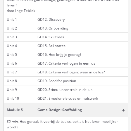
leren?
door Inge Teblick
Unit 1
GD12. Discovery
Unit 2
GD13. Onboarding
Unit 3
GD14. Skilltrees
Unit 4
GD15. Fail states
Unit 5
GD16. Hoe krijg je gedrag?
Unit 6
GD17. Criteria verhogen in een lus
Unit 7
GD18. Criteria verhogen: waar in de lus?
Unit 8
GD19. Feed for position
Unit 9
GD20. Stimuluscontrole in de lus
Unit 10
GD21. Emotionele cues en huiswerk
+
Module 5
Game Design: Scaffolding
85 min.
Hoe geraak ik voorbij de basics, ook als het leren moeilijker
wordt?