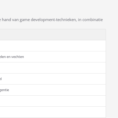
e hand van game development-technieken, in combinatie
pelen en vechten
l
igentie