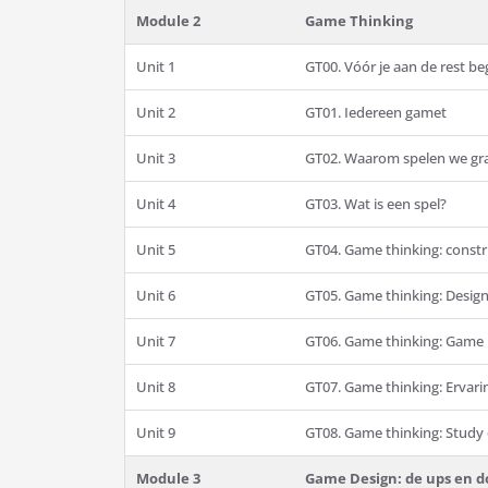
Module 2
Game Thinking
Unit 1
GT00. Vóór je aan de rest beg
Unit 2
GT01. Iedereen gamet
Unit 3
GT02. Waarom spelen we gr
Unit 4
GT03. Wat is een spel?
Unit 5
GT04. Game thinking: const
Unit 6
GT05. Game thinking: Design
Unit 7
GT06. Game thinking: Game
Unit 8
GT07. Game thinking: Ervari
Unit 9
GT08. Game thinking: Study
Module 3
Game Design: de ups en d