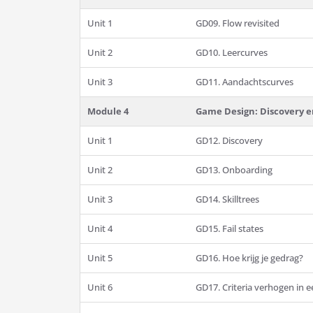
Unit 1
GD09. Flow revisited
Unit 2
GD10. Leercurves
Unit 3
GD11. Aandachtscurves
Module 4
Game Design: Discovery 
Unit 1
GD12. Discovery
Unit 2
GD13. Onboarding
Unit 3
GD14. Skilltrees
Unit 4
GD15. Fail states
Unit 5
GD16. Hoe krijg je gedrag?
Unit 6
GD17. Criteria verhogen in e