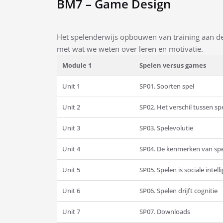
BM7 – Game Design
Het spelenderwijs opbouwen van training aan d
met wat we weten over leren en motivatie.
Module 1
Spelen versus games
Unit 1
SP01. Soorten spel
Unit 2
SP02. Het verschil tussen s
Unit 3
SP03. Spelevolutie
Unit 4
SP04. De kenmerken van spe
Unit 5
SP05. Spelen is sociale intell
Unit 6
SP06. Spelen drijft cognitie
Unit 7
SP07. Downloads