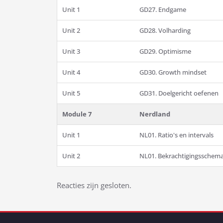
Unit 1
GD27. Endgame
Unit 2
GD28. Volharding
Unit 3
GD29. Optimisme
Unit 4
GD30. Growth mindset
Unit 5
GD31. Doelgericht oefenen
Module 7
Nerdland
Unit 1
NL01. Ratio's en intervals
Unit 2
NL01. Bekrachtigingsschema
Bericht
Reacties zijn gesloten.
navigatie