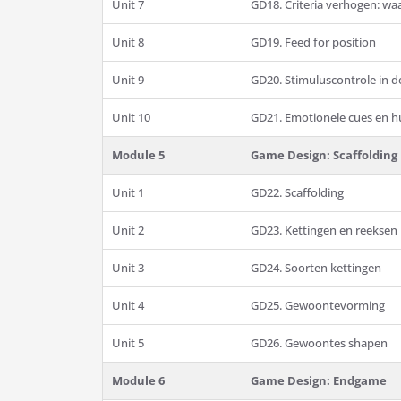
Unit 7
GD18. Criteria verhogen: waa
Unit 8
GD19. Feed for position
Unit 9
GD20. Stimuluscontrole in de
Unit 10
GD21. Emotionele cues en h
Module 5
Game Design: Scaffolding
Unit 1
GD22. Scaffolding
Unit 2
GD23. Kettingen en reeksen
Unit 3
GD24. Soorten kettingen
Unit 4
GD25. Gewoontevorming
Unit 5
GD26. Gewoontes shapen
Module 6
Game Design: Endgame