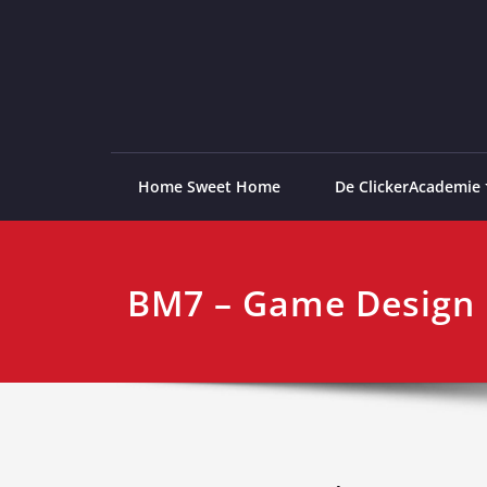
Ga
naar
de
ClickerAcademie
De meest paardvriendelijke opleiding van de lag
inhoud
Home Sweet Home
De ClickerAcademie
BM7 – Game Design