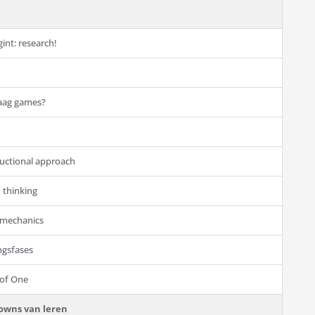
int: research!
aag games?
ructional approach
 thinking
 mechanics
ngsfases
 of One
owns van leren