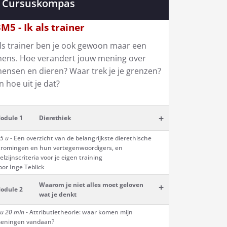
Cursuskompas
M5 - Ik als trainer
ls trainer ben je ook gewoon maar een
ens. Hoe verandert jouw mening over
ensen en dieren? Waar trek je je grenzen?
n hoe uit je dat?
+
odule 1
Dierethiek
5 u -
Een overzicht van de belangrijkste dierethische
tromingen en hun vertegenwoordigers, en
elzijnscriteria voor je eigen training
oor Inge Teblick
Waarom je niet alles moet geloven
+
odule 2
wat je denkt
 u 20 min
- Attributietheorie: waar komen mijn
eningen vandaan?