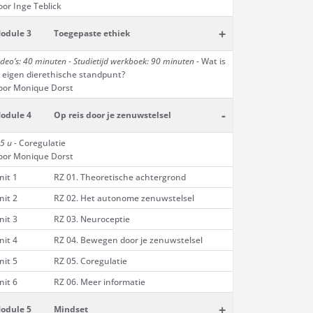
oor Inge Teblick
+
odule 3
Toegepaste ethiek
ideo’s: 40 minuten - Studietijd werkboek: 90 minuten
- Wat is
e eigen dierethische standpunt?
oor Monique Dorst
-
odule 4
Op reis door je zenuwstelsel
5 u -
Coregulatie
oor Monique Dorst
nit 1
RZ 01. Theoretische achtergrond
nit 2
RZ 02. Het autonome zenuwstelsel
nit 3
RZ 03. Neuroceptie
nit 4
RZ 04. Bewegen door je zenuwstelsel
nit 5
RZ 05. Coregulatie
nit 6
RZ 06. Meer informatie
+
odule 5
Mindset