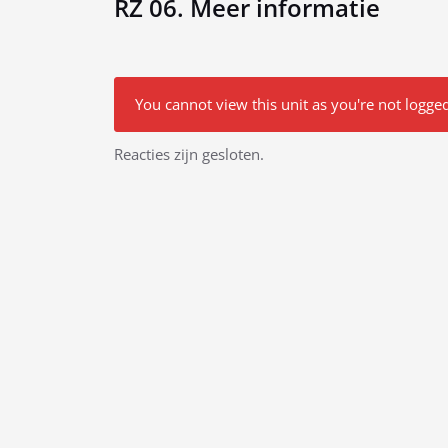
RZ 06. Meer informatie
You cannot view this unit as you're not logged
Bericht
Reacties zijn gesloten.
navigatie