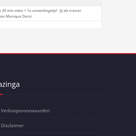
a 30 min
video + 1u verwerkingstijd
- Jij als trainer
oor Monique Dorst
azinga
Verkoopsvoorwaarden
Disclaimer