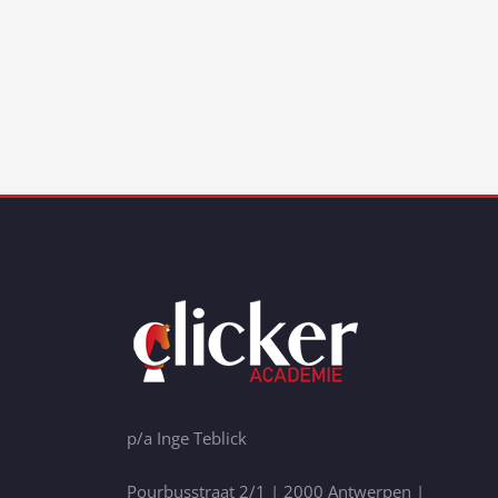
p/a Inge Teblick
Pourbusstraat 2/1 | 2000 Antwerpen |