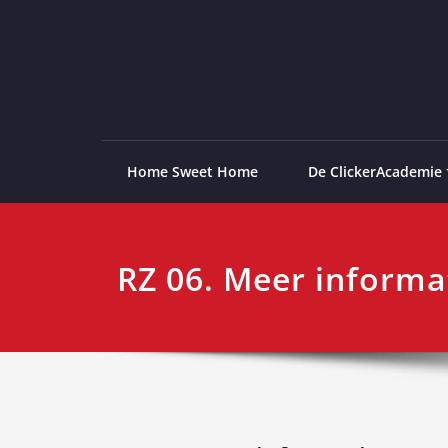
Ga
naar
de
ClickerAcademie
De meest paardvriendelijke opleiding van de lag
inhoud
Home Sweet Home
De ClickerAcademie
RZ 06. Meer informa