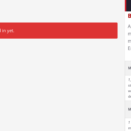
B
A
 in yet.
m
m
E
M
1,
s
w
d
M
1
m