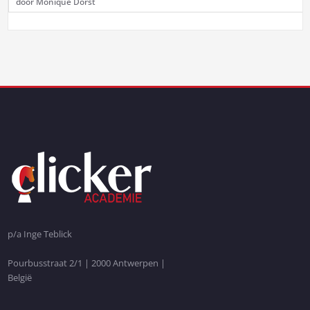
door Monique Dorst
p/a Inge Teblick
Pourbusstraat 2/1 | 2000 Antwerpen |
België