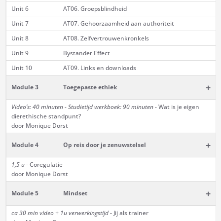
Unit 6
AT06. Groepsblindheid
Unit 7
AT07. Gehoorzaamheid aan authoriteit
Unit 8
AT08. Zelfvertrouwenkronkels
Unit 9
Bystander Effect
Unit 10
AT09. Links en downloads
+
Module 3
Toegepaste ethiek
Video’s: 40 minuten - Studietijd werkboek: 90 minuten
- Wat is je eigen
dierethische standpunt?
door Monique Dorst
+
Module 4
Op reis door je zenuwstelsel
1,5 u -
Coregulatie
door Monique Dorst
+
Module 5
Mindset
ca 30 min
video + 1u verwerkingstijd
- Jij als trainer