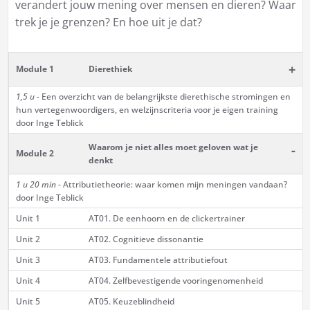
verandert jouw mening over mensen en dieren? Waar
trek je je grenzen? En hoe uit je dat?
+
Module 1
Dierethiek
1,5 u -
Een overzicht van de belangrijkste dierethische stromingen en
hun vertegenwoordigers, en welzijnscriteria voor je eigen training
door Inge Teblick
Waarom je niet alles moet geloven wat je
-
Module 2
denkt
1 u 20 min
- Attributietheorie: waar komen mijn meningen vandaan?
door Inge Teblick
Unit 1
AT01. De eenhoorn en de clickertrainer
Unit 2
AT02. Cognitieve dissonantie
Unit 3
AT03. Fundamentele attributiefout
Unit 4
AT04. Zelfbevestigende vooringenomenheid
Unit 5
AT05. Keuzeblindheid