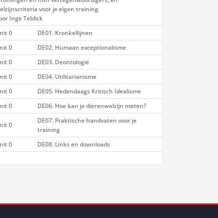
elzijnscriteria voor je eigen training
oor Inge Teblick
nit 0
DE01. Kronkellijnen
nit 0
DE02. Humaan exceptionalisme
nit 0
DE03. Deontologie
nit 0
DE04. Utilitarianisme
nit 0
DE05. Hedendaags Kritisch Idealisme
nit 0
DE06. Hoe kan je dierenwelzijn meten?
DE07. Praktische handvaten voor je
nit 0
training
nit 0
DE08. Links en downloads