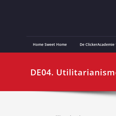
Ga
naar
de
ClickerAcademie
De meest paardvriendelijke opleiding van de lag
inhoud
Home Sweet Home
De ClickerAcademie
DE04. Utilitarianism