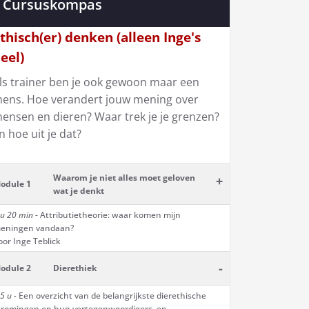
Cursuskompas
thisch(er) denken (alleen Inge's
eel)
ls trainer ben je ook gewoon maar een
ens. Hoe verandert jouw mening over
ensen en dieren? Waar trek je je grenzen?
n hoe uit je dat?
Waarom je niet alles moet geloven
+
odule 1
wat je denkt
 u 20 min
- Attributietheorie: waar komen mijn
eningen vandaan?
oor Inge Teblick
-
odule 2
Dierethiek
5 u -
Een overzicht van de belangrijkste dierethische
tromingen en hun vertegenwoordigers, en