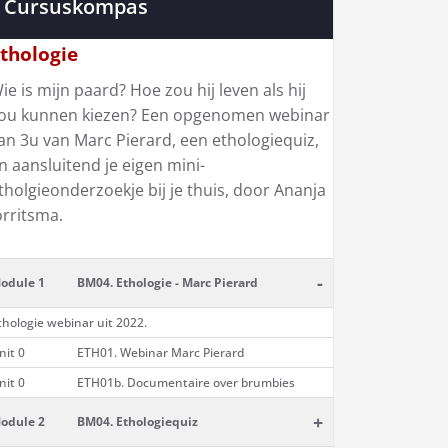
Cursuskompas
thologie
ie is mijn paard? Hoe zou hij leven als hij
ou kunnen kiezen? Een opgenomen webinar
an 3u van Marc Pierard, een ethologiequiz,
n aansluitend je eigen mini-
tholgieonderzoekje bij je thuis, door Ananja
orritsma.
-
odule 1
BM04. Ethologie - Marc Pierard
thologie webinar uit 2022.
nit 0
ETH01. Webinar Marc Pierard
nit 0
ETH01b. Documentaire over brumbies
+
odule 2
BM04. Ethologiequiz