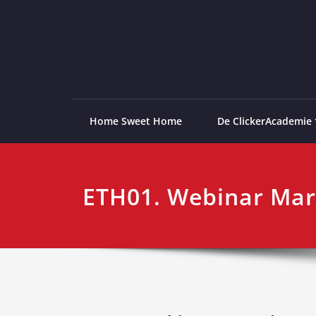
Ga
naar
de
ClickerAcademie
De meest paardvriendelijke opleiding van de lag
inhoud
Home Sweet Home
De ClickerAcademie
ETH01. Webinar Mar