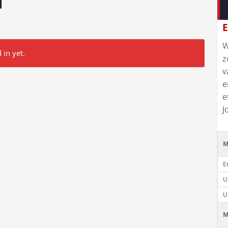
d
E
W
 in yet.
z
v
e
e
J
M
E
U
U
M