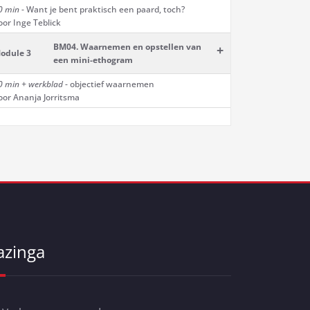
0 min
- Want je bent praktisch een paard, toch?
oor Inge Teblick
BM04. Waarnemen en opstellen van
+
odule 3
een mini-ethogram
0 min
+ werkblad
- objectief waarnemen
oor Ananja Jorritsma
azinga