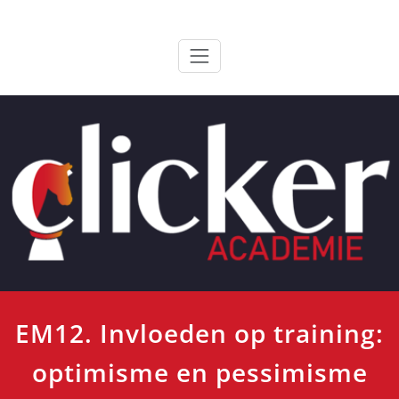
Ga
ClickerAcademie
De meest paardvriendelijke opleiding van de lage landen
naar
de
inhoud
EM12. Invloeden op training:
optimisme en pessimisme