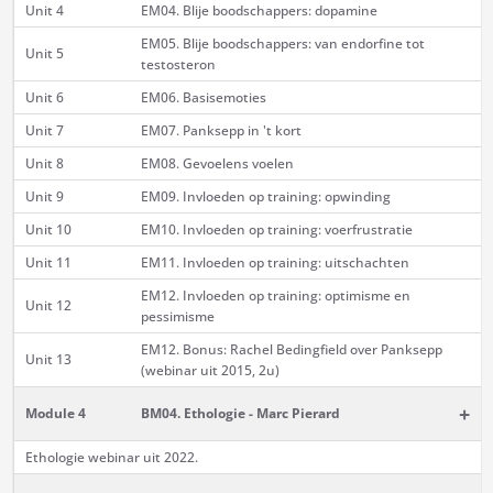
Unit 4
EM04. Blije boodschappers: dopamine
EM05. Blije boodschappers: van endorfine tot
Unit 5
testosteron
Unit 6
EM06. Basisemoties
Unit 7
EM07. Panksepp in 't kort
Unit 8
EM08. Gevoelens voelen
Unit 9
EM09. Invloeden op training: opwinding
Unit 10
EM10. Invloeden op training: voerfrustratie
Unit 11
EM11. Invloeden op training: uitschachten
EM12. Invloeden op training: optimisme en
Unit 12
pessimisme
EM12. Bonus: Rachel Bedingfield over Panksepp
Unit 13
(webinar uit 2015, 2u)
+
Module 4
BM04. Ethologie - Marc Pierard
Ethologie webinar uit 2022.