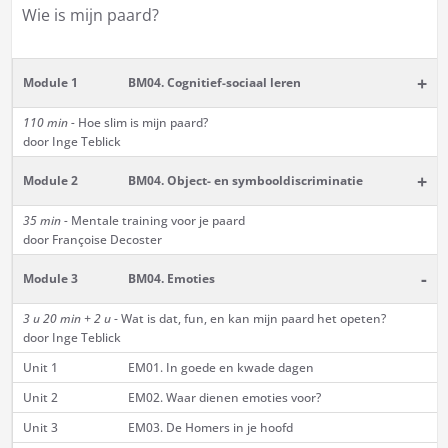
Wie is mijn paard?
+
Module 1
BM04. Cognitief-sociaal leren
110 min -
Hoe slim is mijn paard?
door Inge Teblick
+
Module 2
BM04. Object- en symbooldiscriminatie
35 min -
Mentale training voor je paard
door Françoise Decoster
-
Module 3
BM04. Emoties
3 u 20 min + 2 u
- Wat is dat, fun, en kan mijn paard het opeten?
door Inge Teblick
Unit 1
EM01. In goede en kwade dagen
Unit 2
EM02. Waar dienen emoties voor?
Unit 3
EM03. De Homers in je hoofd