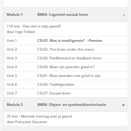
-
Module 1
BM04. Cognitief-sociaal leren
110 min -
Hoe slim is mijn paard?
door Inge Teblick
Unit 1
CSL01. Wat is intelligentie? -
Preview
Unit 2
CSL02. The brain under the mane
Unit 3
CSL03. Feedforward en feedback-leren
Unit 4
CSL04. Waar zijn paarden goed in?
Unit 5
CSL01. Waar paarden niet goed in zijn
Unit 6
CSL06. Twijfelgevallen
Unit 7
CSL07. Sociaal leren
+
Module 2
BM04. Object- en symbooldiscriminatie
35 min -
Mentale training voor je paard
door Françoise Decoster