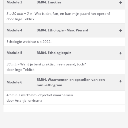
+
Module 3
BM04. Emoties
3 u 20 min + 2 u
- Wat is dat, fun, en kan mijn paard het opeten?
door Inge Teblick
+
Module 4
BM04. Ethologie - Marc Pierard
Ethologie webinar uit 2022.
+
Module 5
BM04. Ethologiequiz
30 min
- Want je bent praktisch een paard, toch?
door Inge Teblick
BM04. Waarnemen en opstellen van een
+
Module 6
mini-ethogram
40 min
+ werkblad
- objectief waarnemen
door Ananja Jorritsma